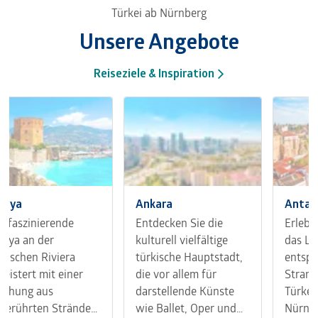
Türkei ab Nürnberg
Unsere Angebote
Reiseziele & Inspiration
anya
Ankara
Antal
s faszinierende
Entdecken Sie die
Erlebe
anya an der
kulturell vielfältige
das Lie
rkischen Riviera
türkische Hauptstadt,
entsp
geistert mit einer
die vor allem für
Strand
schung aus
darstellende Künste
Türkei.
berührten Stränden,
wie Ballet, Oper und
Nürnbe